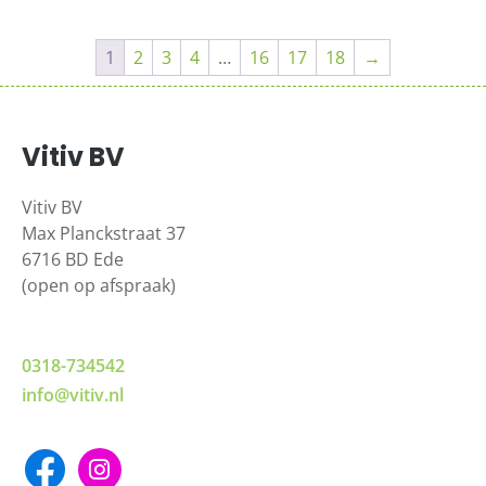
1
2
3
4
…
16
17
18
→
Vitiv BV
Vitiv BV
Max Planckstraat 37
6716 BD Ede
(open op afspraak)
0318-734542
info@vitiv.nl