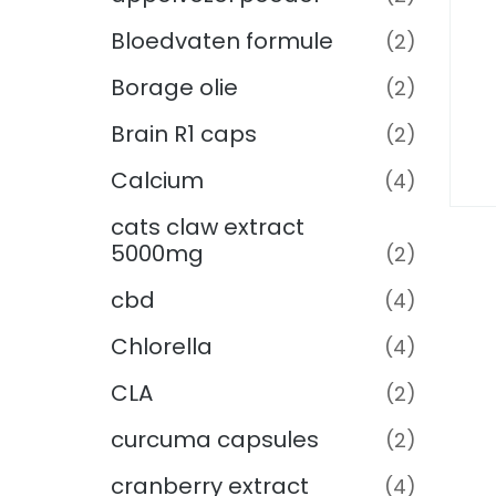
Bloedvaten formule
(2)
Borage olie
(2)
Brain R1 caps
(2)
Calcium
(4)
cats claw extract
5000mg
(2)
cbd
(4)
Chlorella
(4)
CLA
(2)
curcuma capsules
(2)
cranberry extract
(4)