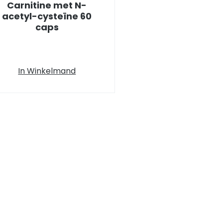
Carnitine met N-
acetyl-cysteïne 60
caps
In Winkelmand