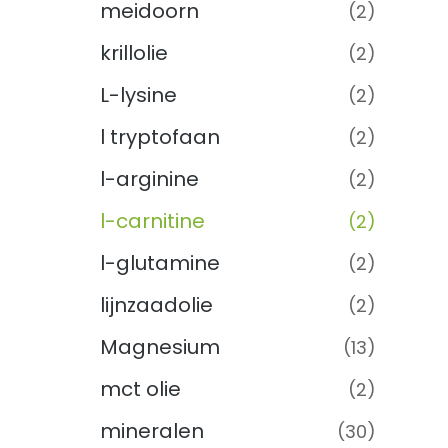
meidoorn
(2)
krillolie
(2)
L-lysine
(2)
l tryptofaan
(2)
l-arginine
(2)
l-carnitine
(2)
l-glutamine
(2)
lijnzaadolie
(2)
Magnesium
(13)
mct olie
(2)
mineralen
(30)