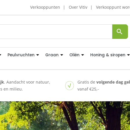
Verkooppunten
Over Vitiv
Verkooppunt wo
Peulvruchten
Graan
Oliën
Honing & siropen
ijk
. Aandacht voor natuur,
Gratis de
volgende dag ge
 en milieu.
vanaf €25,-