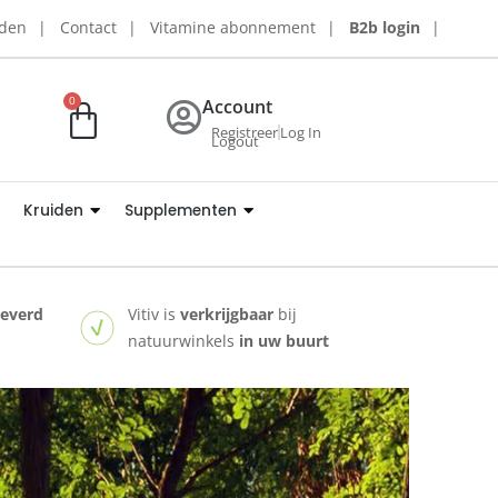
rden
Contact
Vitamine abonnement
B2b login
0
Account
Registreer
Log In
Logout
Kruiden
Supplementen
leverd
Vitiv is
verkrijgbaar
bij
natuurwinkels
in uw buurt