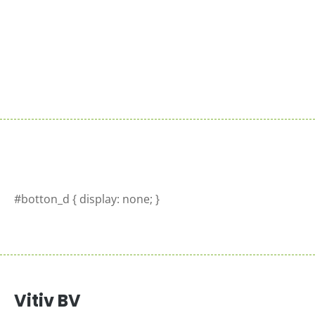
Sluit je aan bij de reeds 100+ verkooppunten in
Nederland
Meer info >
#botton_d { display: none; }
Vitiv BV