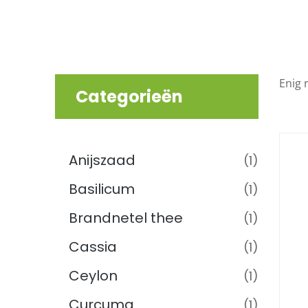
Enig 
Categorieën
Thee & Kruiden
(41)
Anijszaad
(1)
Basilicum
(1)
Brandnetel thee
(1)
Cassia
(1)
Ceylon
(1)
Curcuma
(1)