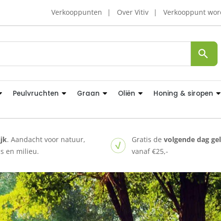
Verkooppunten
Over Vitiv
Verkooppunt wo
Peulvruchten
Graan
Oliën
Honing & siropen
ijk
. Aandacht voor natuur,
Gratis de
volgende dag ge
 en milieu.
vanaf €25,-