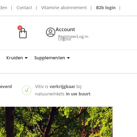
rden
Contact
Vitamine abonnement
B2b login
0
Account
Registreer
Log In
Logout
Kruiden
Supplementen
leverd
Vitiv is
verkrijgbaar
bij
natuurwinkels
in uw buurt