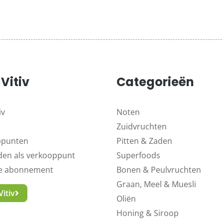
Vitiv
Categorieën
iv
Noten
Zuidvruchten
ppunten
Pitten & Zaden
en als verkooppunt
Superfoods
ne abonnement
Bonen & Peulvruchten
Graan, Meel & Muesli
itiv
Oliën
Honing & Siroop