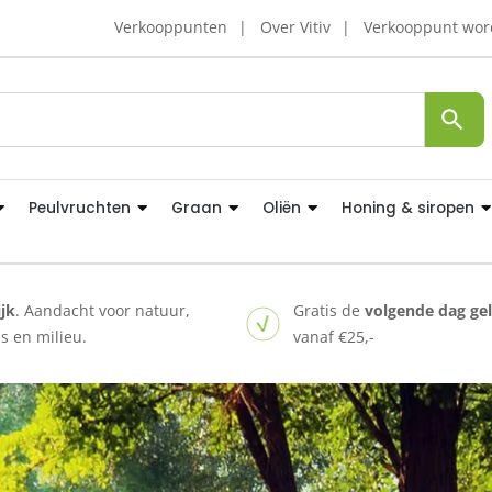
Verkooppunten
Over Vitiv
Verkooppunt wo
Peulvruchten
Graan
Oliën
Honing & siropen
ijk
. Aandacht voor natuur,
Gratis de
volgende dag ge
 en milieu.
vanaf €25,-