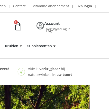
rden
Contact
Vitamine abonnement
B2b login
0
Account
Registreer
Log In
Logout
Kruiden
Supplementen
leverd
Vitiv is
verkrijgbaar
bij
natuurwinkels
in uw buurt