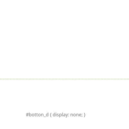
Sluit je aan bij de reeds 100+
verkooppunten in Nederland
Meer info >
#botton_d { display: none; }