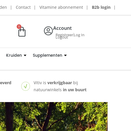
rden
Contact
Vitamine abonnement
B2b login
0
Account
Registreer
Log In
Logout
Kruiden
Supplementen
leverd
Vitiv is
verkrijgbaar
bij
natuurwinkels
in uw buurt