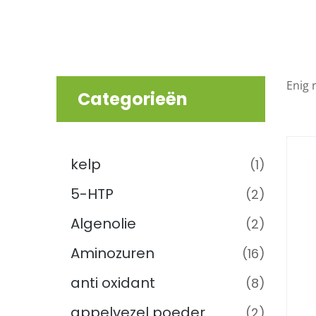
Enig 
Categorieën
Supplementen
(221)
kelp
(1)
5-HTP
(2)
Algenolie
(2)
Aminozuren
(16)
anti oxidant
(8)
appelvezel poeder
(2)