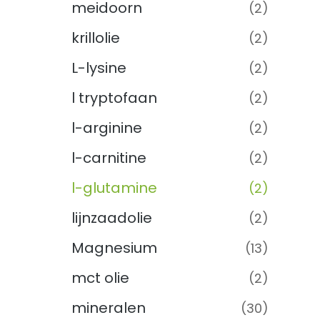
meidoorn
(2)
krillolie
(2)
L-lysine
(2)
l tryptofaan
(2)
l-arginine
(2)
l-carnitine
(2)
l-glutamine
(2)
lijnzaadolie
(2)
Magnesium
(13)
mct olie
(2)
mineralen
(30)