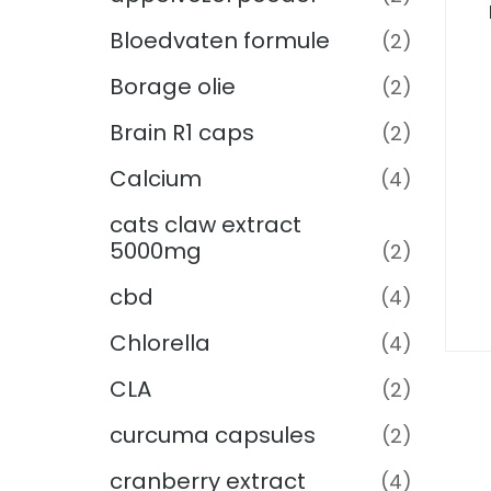
Bloedvaten formule
(2)
Borage olie
(2)
Brain R1 caps
(2)
Calcium
(4)
cats claw extract
5000mg
(2)
cbd
(4)
Chlorella
(4)
CLA
(2)
curcuma capsules
(2)
cranberry extract
(4)