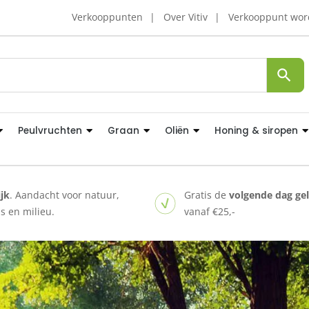
Verkooppunten
Over Vitiv
Verkooppunt wo
Peulvruchten
Graan
Oliën
Honing & siropen
ijk
. Aandacht voor natuur,
Gratis de
volgende dag ge
 en milieu.
vanaf €25,-