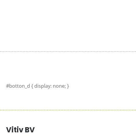
Sluit je aan bij de reeds 100+ verkooppunten in
Nederland
Meer info >
#botton_d { display: none; }
Vitiv BV