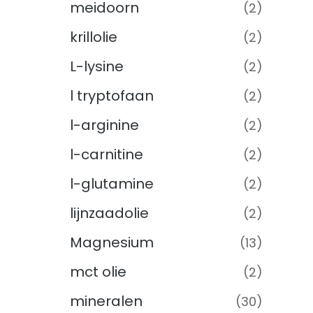
meidoorn
(2)
krillolie
(2)
L-lysine
(2)
l tryptofaan
(2)
l-arginine
(2)
l-carnitine
(2)
l-glutamine
(2)
lijnzaadolie
(2)
Magnesium
(13)
mct olie
(2)
mineralen
(30)