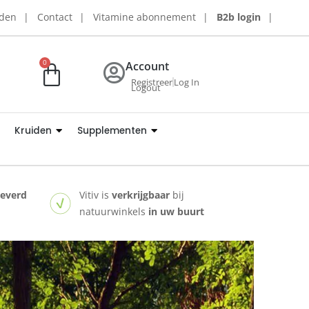
rden
Contact
Vitamine abonnement
B2b login
0
Account
Registreer
Log In
Logout
Kruiden
Supplementen
leverd
Vitiv is
verkrijgbaar
bij
natuurwinkels
in uw buurt