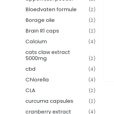
Bloedvaten formule
(2)
Borage olie
(2)
Brain R1 caps
(2)
Calcium
(4)
cats claw extract
5000mg
(2)
cbd
(4)
Chlorella
(4)
CLA
(2)
curcuma capsules
(2)
cranberry extract
(4)