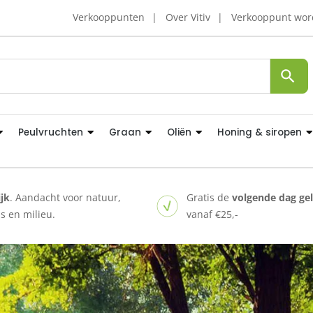
Verkooppunten
Over Vitiv
Verkooppunt wo
Peulvruchten
Graan
Oliën
Honing & siropen
ijk
. Aandacht voor natuur,
Gratis de
volgende dag ge
 en milieu.
vanaf €25,-