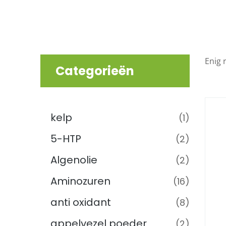
Enig 
Categorieën
Supplementen
(221)
kelp
(1)
5-HTP
(2)
Algenolie
(2)
Aminozuren
(16)
anti oxidant
(8)
appelvezel poeder
(2)