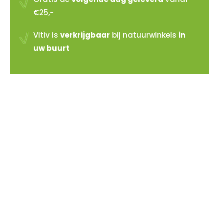
€25,-
Vitiv is
verkrijgbaar
bij natuurwinkels
in
uw buurt
Vitiv verkopen?
Sluit je aan bij de reeds 100+ verkooppunten in
Nederland