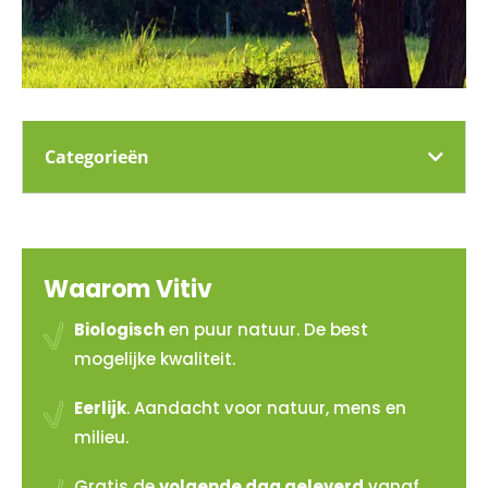
Categorieën
Waarom Vitiv
Biologisch
en puur natuur. De best
mogelijke kwaliteit.
Eerlijk
. Aandacht voor natuur, mens en
milieu.
Gratis de
volgende dag geleverd
vanaf