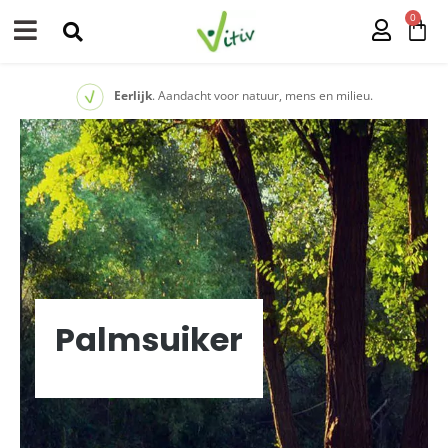
0
Eerlijk
. Aandacht voor natuur, mens en milieu.
Palmsuiker