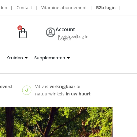
rden
Contact
Vitamine abonnement
B2b login
0
Account
Registreer
Log In
Logout
Kruiden
Supplementen
leverd
Vitiv is
verkrijgbaar
bij
natuurwinkels
in uw buurt