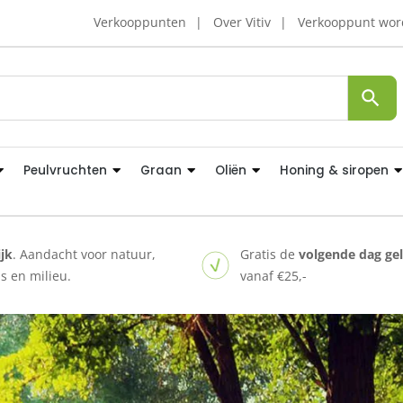
Verkooppunten
Over Vitiv
Verkooppunt wo
Peulvruchten
Graan
Oliën
Honing & siropen
ijk
. Aandacht voor natuur,
Gratis de
volgende dag ge
 en milieu.
vanaf €25,-