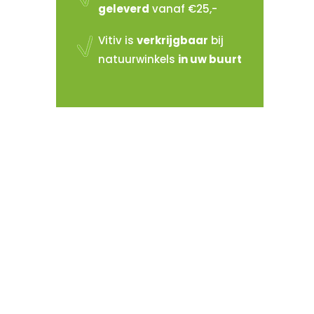
geleverd
vanaf €25,-
Vitiv is
verkrijgbaar
bij
natuurwinkels
in uw buurt
Vitiv verkopen?
Sluit je aan bij de reeds 100+
verkooppunten in Nederland
Meer info >