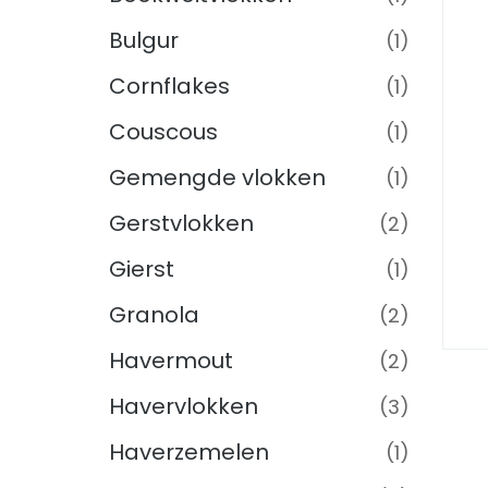
Bulgur
(1)
Cornflakes
(1)
Couscous
(1)
Gemengde vlokken
(1)
Gerstvlokken
(2)
Gierst
(1)
Granola
(2)
Havermout
(2)
Havervlokken
(3)
Haverzemelen
(1)