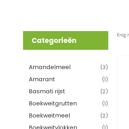
Enig 
Categorieën
Graan, Meel & Muesli
(53)
Amandelmeel
(3)
Amarant
(1)
Basmati rijst
(2)
Boekweitgrutten
(1)
Boekweitmeel
(2)
Boekweitvlokken
(1)