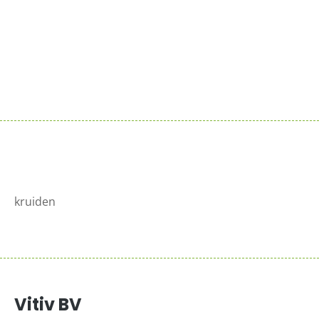
Sluit je aan bij de reeds 100+ verkooppunten in
Nederland
Meer info >
kruiden
Vitiv BV