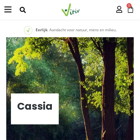
0
Eerlijk
. Aandacht voor natuur, mens en milieu.
Cassia