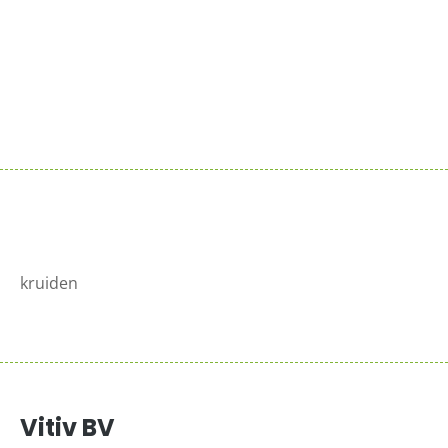
Sluit je aan bij de reeds 100+ verkooppunten in
Nederland
Meer info >
kruiden
Vitiv BV