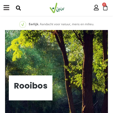
0
Eerlijk
. Aandacht voor natuur, mens en milieu.
Rooibos