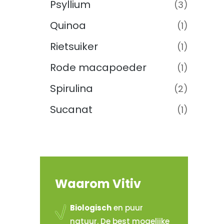
Psyllium
(3)
Quinoa
(1)
Rietsuiker
(1)
Rode macapoeder
(1)
Spirulina
(2)
Sucanat
(1)
Waarom Vitiv
Biologisch
en puur
natuur. De best mogelijke