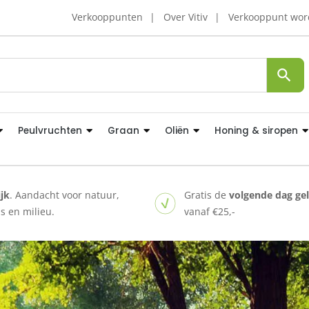
Verkooppunten
Over Vitiv
Verkooppunt wo
Peulvruchten
Graan
Oliën
Honing & siropen
ijk
. Aandacht voor natuur,
Gratis de
volgende dag ge
 en milieu.
vanaf €25,-