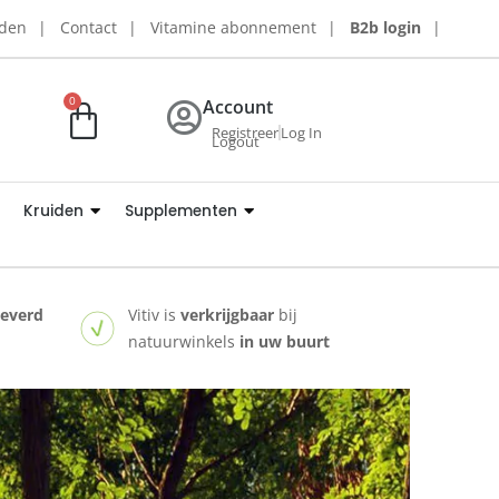
rden
Contact
Vitamine abonnement
B2b login
0
Account
Registreer
Log In
Logout
Kruiden
Supplementen
leverd
Vitiv is
verkrijgbaar
bij
natuurwinkels
in uw buurt