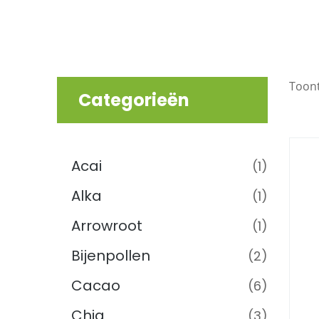
Toont
Categorieën
Superfoods
(52)
Acai
(1)
Alka
(1)
Arrowroot
(1)
Bijenpollen
(2)
Cacao
(6)
Chia
(3)