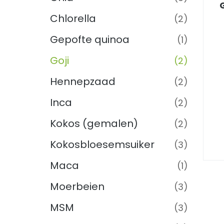
Chlorella
(2)
Gepofte quinoa
(1)
Goji
(2)
Hennepzaad
(2)
Inca
(2)
Kokos (gemalen)
(2)
Kokosbloesemsuiker
(3)
Maca
(1)
Moerbeien
(3)
MSM
(3)