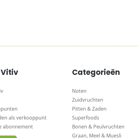
Vitiv
Categorieën
iv
Noten
Zuidvruchten
ppunten
Pitten & Zaden
en als verkooppunt
Superfoods
ne abonnement
Bonen & Peulvruchten
Graan, Meel & Muesli