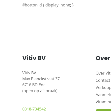
#botton_d { display: none; }
Vitiv BV
Over 
Vitiv BV
Over Vit
Max Planckstraat 37
Contact
6716 BD Ede
Verkoo
(open op afspraak)
Aanmeld
Vitami
0318-734542