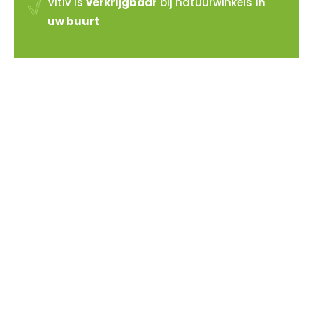
Vitiv is
verkrijgbaar
bij natuurwinkels
in
uw buurt
Vitiv verkopen?
Sluit je aan bij de reeds 100+ verkooppunten in
Nederland
Meer info >