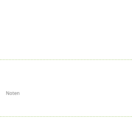
Vitiv verkopen?
Sluit je aan bij de reeds 100+ verkooppunten in
Nederland
Meer info >
Noten