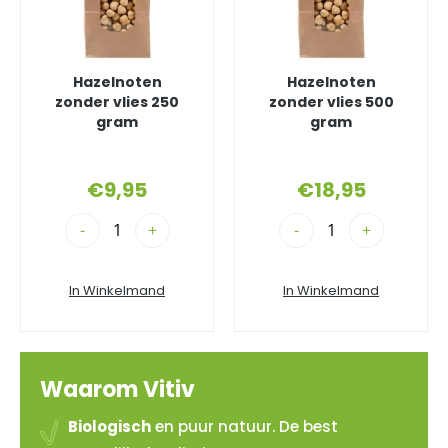
Hazelnoten
Hazelnoten
zonder vlies 250
zonder vlies 500
gram
gram
€
9,95
€
18,95
-
+
-
+
In Winkelmand
In Winkelmand
Waarom Vitiv
Biologisch
en puur natuur. De best