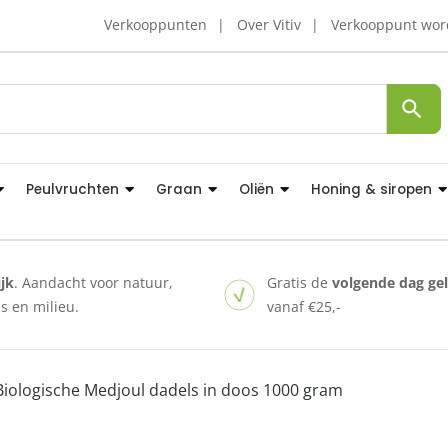
Verkooppunten
Over Vitiv
Verkooppunt wo
Peulvruchten
Graan
Oliën
Honing & siropen
ijk
. Aandacht voor natuur,
Gratis de
volgende dag ge
 en milieu.
vanaf €25,-
Biologische Medjoul dadels in doos 1000 gram