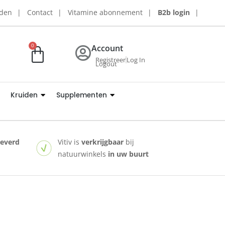
rden
Contact
Vitamine abonnement
B2b login
0
Account
Registreer
Log In
Logout
Kruiden
Supplementen
leverd
Vitiv is
verkrijgbaar
bij
natuurwinkels
in uw buurt