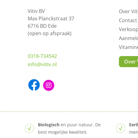
Vitiv BV
Over Vit
Max Planckstraat 37
Contact
6716 BD Ede
Verkoo
(open op afspraak)
Aanmeld
Vitami
0318-734542
Over V
info@vitiv.nl
Biologisch
en puur natuur. De
Eerl
best mogelijke kwaliteit.
mens