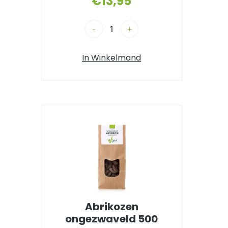
€
13,95
-
+
In Winkelmand
Abrikozen
ongezwaveld 500