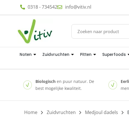
0318 - 734542
info@vitiv.nl
Noten
Zuidvruchten
Pitten
Superfoods
Biologisch
en puur natuur. De
Eerl
best mogelijke kwaliteit.
mens
Home
/
Zuidvruchten
/
Medjoul dadels
/ 