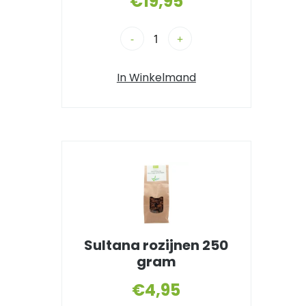
€
19,95
-
+
In Winkelmand
Sultana rozijnen 250
gram
€
4,95