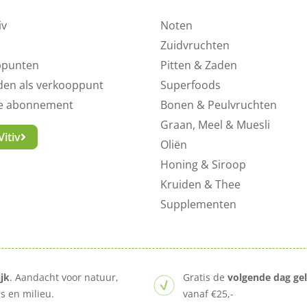
iv
Noten
Zuidvruchten
ppunten
Pitten & Zaden
en als verkooppunt
Superfoods
ne abonnement
Bonen & Peulvruchten
Graan, Meel & Muesli
itiv
Oliën
Honing & Siroop
Kruiden & Thee
Supplementen
ijk
. Aandacht voor natuur,
Gratis de
volgende dag ge
 en milieu.
vanaf €25,-