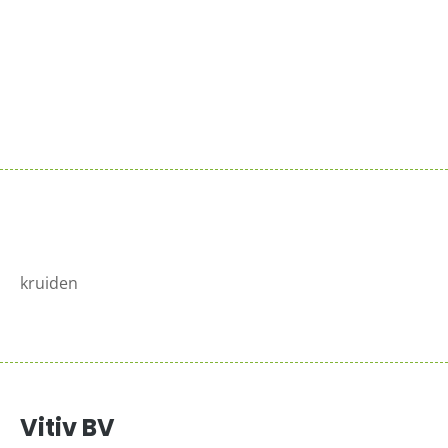
Sluit je aan bij de reeds 100+ verkooppunten in
Nederland
Meer info >
kruiden
Vitiv BV