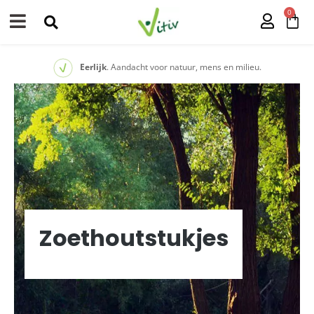
0
Eerlijk
. Aandacht voor natuur, mens en milieu.
Zoethoutstukjes