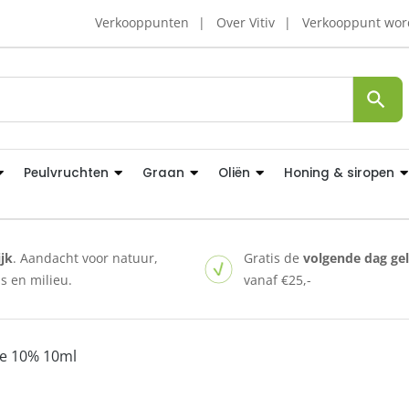
Verkooppunten
Over Vitiv
Verkooppunt wo
Peulvruchten
Graan
Oliën
Honing & siropen
ijk
. Aandacht voor natuur,
Gratis de
volgende dag ge
 en milieu.
vanaf €25,-
ie 10% 10ml