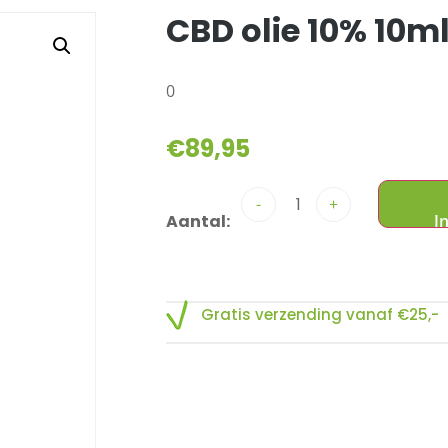
CBD olie 10% 10m
0
€
89,95
-
+
Gratis verzending vanaf €25,-