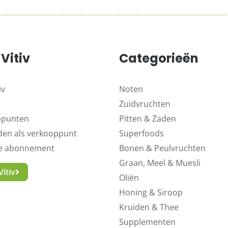
Vitiv
Categorieën
iv
Noten
Zuidvruchten
ppunten
Pitten & Zaden
en als verkooppunt
Superfoods
ne abonnement
Bonen & Peulvruchten
Graan, Meel & Muesli
itiv
Oliën
Honing & Siroop
Kruiden & Thee
Supplementen