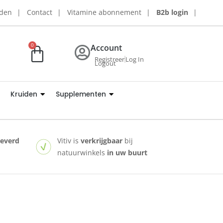
rden
Contact
Vitamine abonnement
B2b login
0
Account
Registreer
Log In
Logout
Kruiden
Supplementen
leverd
Vitiv is
verkrijgbaar
bij
natuurwinkels
in uw buurt