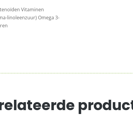
otenoïden Vitaminen
ma-linoleenzuur) Omega 3-
uren
relateerde produc