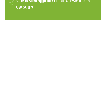
Vitiv is
verkrijgbaar
bij natuurwinkels
in
uw buurt
Vitiv verkopen?
Sluit je aan bij de reeds 100+ verkooppunten in
Nederland
Meer info >