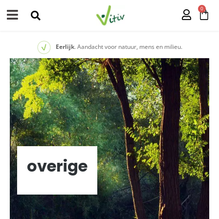
0
Eerlijk
. Aandacht voor natuur, mens en milieu.
overige