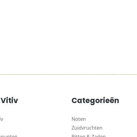
Vitiv
Categorieën
iv
Noten
Zuidvruchten
ppunten
Pitten & Zaden