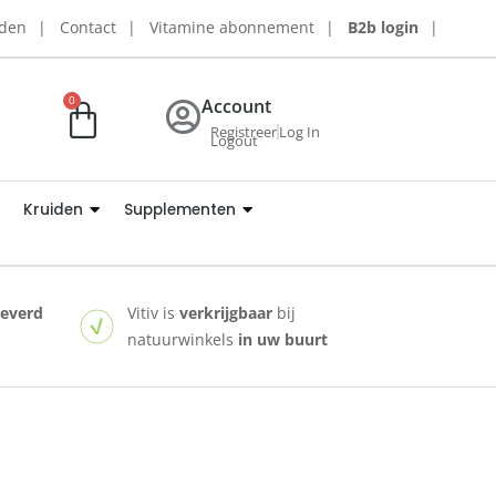
rden
Contact
Vitamine abonnement
B2b login
0
Account
Registreer
Log In
Logout
Kruiden
Supplementen
leverd
Vitiv is
verkrijgbaar
bij
natuurwinkels
in uw buurt