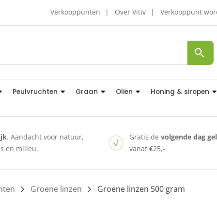
Verkooppunten
Over Vitiv
Verkooppunt wo
Peulvruchten
Graan
Oliën
Honing & siropen
ijk
. Aandacht voor natuur,
Gratis de
volgende dag ge
 en milieu.
vanaf €25,-
hten
/
Groene linzen
/ Groene linzen 500 gram