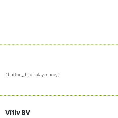
Sluit je aan bij de reeds 100+ verkooppunten in
Nederland
Meer info >
#botton_d { display: none; }
Vitiv BV