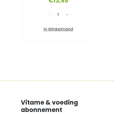
€
13,95
-
+
In Winkelmand
Vitame & voeding
abonnement