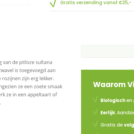
Gratis verzending vanaf €25,-
g van de pitloze sultana
zwavel is toegevoegd aan
 rozijnen zijn erg lekker.
Waarom Vi
ngezien ze een zoete smaak
k ze in een appeltaart of
Biologisch
en 
.
Eerlijk
. Aanda
Gratis de
vol