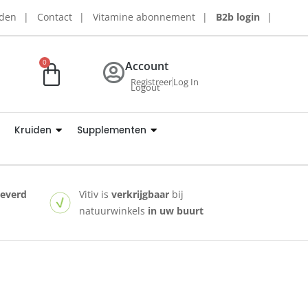
rden
Contact
Vitamine abonnement
B2b login
0
Account
Registreer
Log In
Logout
Kruiden
Supplementen
leverd
Vitiv is
verkrijgbaar
bij
natuurwinkels
in uw buurt