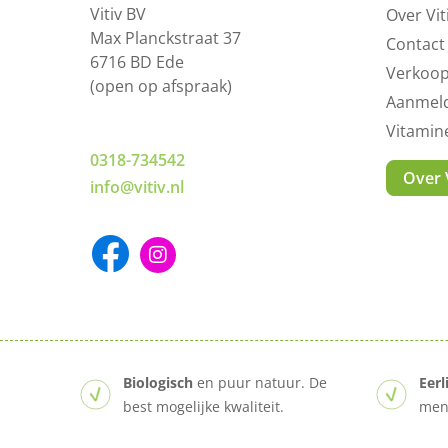
Vitiv BV
Over Vit
Max Planckstraat 37
Contact
6716 BD Ede
Verkoo
(open op afspraak)
Aanmeld
Vitami
0318-734542
Over V
info@vitiv.nl
Biologisch
en puur natuur. De
Eerl
best mogelijke kwaliteit.
mens