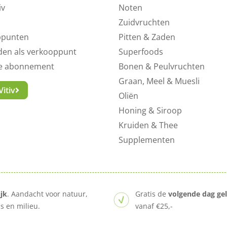
iv
Noten
Zuidvruchten
ppunten
Pitten & Zaden
en als verkooppunt
Superfoods
ne abonnement
Bonen & Peulvruchten
Graan, Meel & Muesli
itiv
Oliën
Honing & Siroop
Kruiden & Thee
Supplementen
ijk
. Aandacht voor natuur,
Gratis de
volgende dag ge
 en milieu.
vanaf €25,-