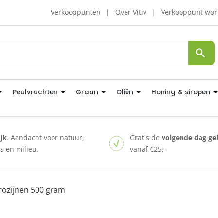
Verkooppunten
Over Vitiv
Verkooppunt wo
Peulvruchten
Graan
Oliën
Honing & siropen
ijk
. Aandacht voor natuur,
Gratis de
volgende dag ge
 en milieu.
vanaf €25,-
 rozijnen 500 gram