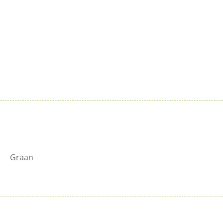
Vitiv verkopen?
Sluit je aan bij de reeds 100+ verkooppunten in
Nederland
Meer info >
Graan