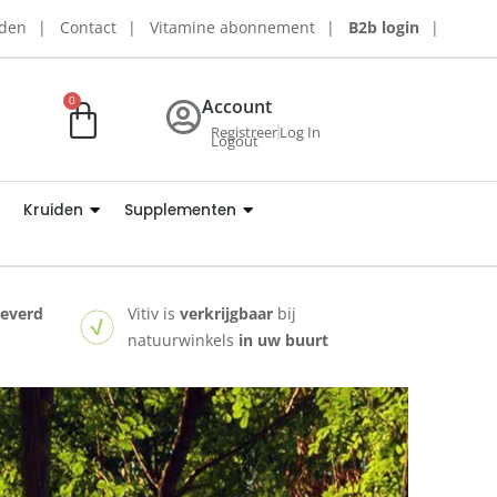
rden
Contact
Vitamine abonnement
B2b login
0
Account
Registreer
Log In
Logout
Kruiden
Supplementen
leverd
Vitiv is
verkrijgbaar
bij
natuurwinkels
in uw buurt