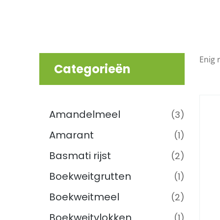
Enig 
Categorieën
Graan, Meel & Muesli
(53)
Amandelmeel
(3)
Amarant
(1)
Basmati rijst
(2)
Boekweitgrutten
(1)
Boekweitmeel
(2)
Boekweitvlokken
(1)