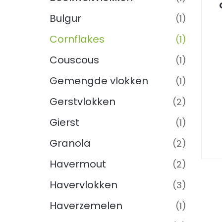
Bulgur
(1)
Cornflakes
(1)
Couscous
(1)
Gemengde vlokken
(1)
Gerstvlokken
(2)
Gierst
(1)
Granola
(2)
Havermout
(2)
Havervlokken
(3)
Haverzemelen
(1)