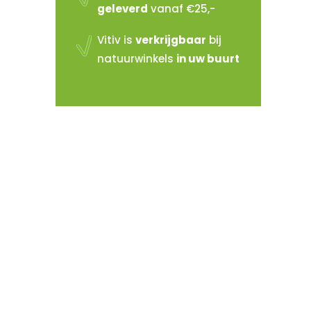
geleverd
vanaf €25,-
Vitiv is
verkrijgbaar
bij
natuurwinkels
in uw buurt
Vitiv verkopen?
Sluit je aan bij de reeds 100+
verkooppunten in Nederland
Meer info >