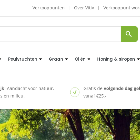
Verkooppunten
Over Vitiv
Verkooppunt wo
Peulvruchten
Graan
Oliën
Honing & siropen
ijk
. Aandacht voor natuur,
Gratis de
volgende dag ge
 en milieu.
vanaf €25,-