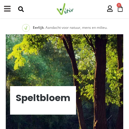
0
Eerlijk
. Aandacht voor natuur, mens en milieu.
Speltbloem