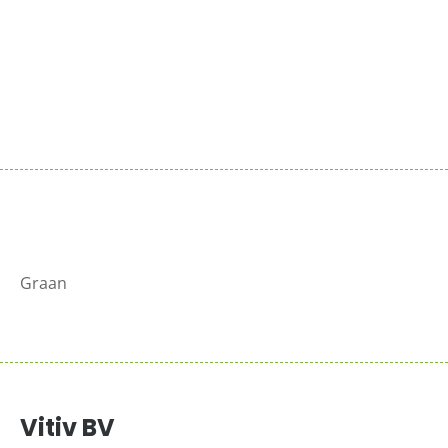
Sluit je aan bij de reeds 100+ verkooppunten in
Nederland
Meer info >
Graan
Vitiv BV