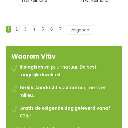
In Winkelmand
In Winkelmand
1
2
3
4
5
6
7
→
Waarom Vitiv
Biologisch
en puur natuur. De best
mogelijke kwaliteit.
Eerlijk
. Aandacht voor natuur, mens en
milieu.
Gratis de
volgende dag geleverd
vanaf
€25,-