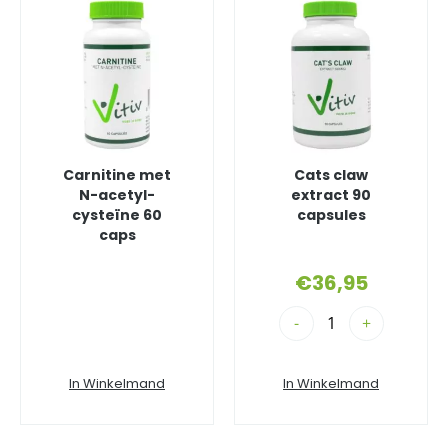
Carnitine met
Cats claw
N-acetyl-
extract 90
cysteïne 60
capsules
caps
€
36,95
-
+
In Winkelmand
In Winkelmand