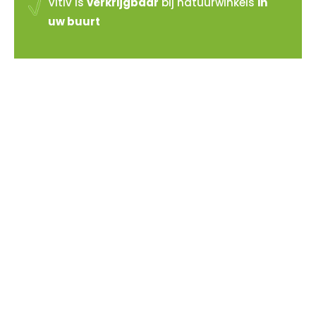
Vitiv is
verkrijgbaar
bij natuurwinkels
in
uw buurt
Vitiv verkopen?
Sluit je aan bij de reeds 100+ verkooppunten in
Nederland
Meer info >