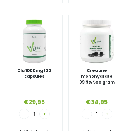
Cla 1000mg 100
Creatine
capsules
monohydrate
99,9% 500 gram
€
29,95
€
34,95
-
+
-
+