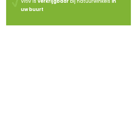
Vitiv is
verkrijgbaar
bij natuurwinkels
in
uw buurt
Vitiv verkopen?
Sluit je aan bij de reeds 100+ verkooppunten in
Nederland
Meer info >