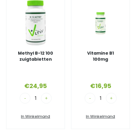
Methyl B-12 100
Vitamine B1
zuigtabletten
100mg
€
24,95
€
16,95
-
+
-
+
In Winkelmand
In Winkelmand